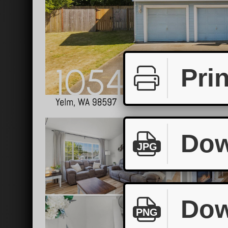
Prin
Dow
JPG
Dow
PNG