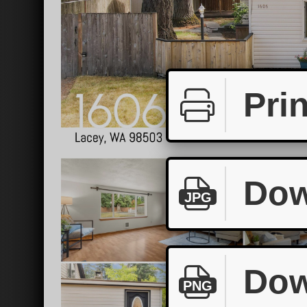
Prin
Dow
JPG
Dow
PNG